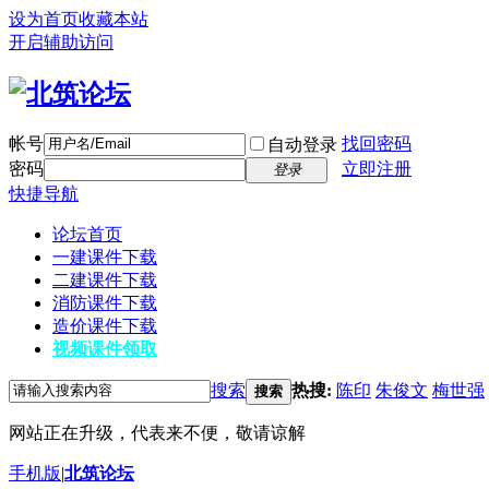
设为首页
收藏本站
开启辅助访问
帐号
找回密码
自动登录
密码
立即注册
登录
快捷导航
论坛首页
一建课件下载
二建课件下载
消防课件下载
造价课件下载
视频课件领取
搜索
热搜:
陈印
朱俊文
梅世强
搜索
网站正在升级，代表来不便，敬请谅解
手机版
|
北筑论坛