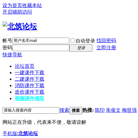
设为首页
收藏本站
开启辅助访问
帐号
找回密码
自动登录
密码
立即注册
登录
快捷导航
论坛首页
一建课件下载
二建课件下载
消防课件下载
造价课件下载
视频课件领取
搜索
热搜:
陈印
朱俊文
梅世强
搜索
网站正在升级，代表来不便，敬请谅解
手机版
|
北筑论坛