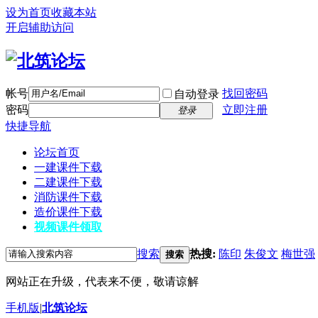
设为首页
收藏本站
开启辅助访问
帐号
找回密码
自动登录
密码
立即注册
登录
快捷导航
论坛首页
一建课件下载
二建课件下载
消防课件下载
造价课件下载
视频课件领取
搜索
热搜:
陈印
朱俊文
梅世强
搜索
网站正在升级，代表来不便，敬请谅解
手机版
|
北筑论坛